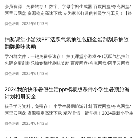
器
会员资源，免费转存！ 数字、字母字帖生成器 百度网盘/夸克网盘/
阿里云网盘 资源稳定高速下载 专为家长打造的神级学习工具！【终
身免费版】数字字母字帖生成器一键解决孩子书写练习难题，…
特色培训
2025年6月13日
抽奖课堂小游戏PPT活跃气氛抽红包砸金蛋刮刮乐抽签
翻牌趣味奖励
学习群文件，一键免费极速存！ 抽奖课堂小游戏PPT活跃气氛抽红
包砸金蛋刮刮乐抽签翻牌趣味奖励 百度网盘/夸克网盘/阿里云网盘
资源稳定高速下载 轻松引爆课堂氛围！这份PPT抽奖小游…
特色培训
2025年6月13日
2024我的快乐暑假生活ppt模板版课件小学生暑期旅游
计划相册安全
孩子学习资料，免费存！ 小学生暑期旅游计划 百度网盘/夸克网盘/
阿里云网盘 资源稳定高速下载 精彩暑假一键掌握！2024最新小学生
暑期主题PPT模板大放送，内含旅游计划表、安全知识…
特色培训
2025年6月13日