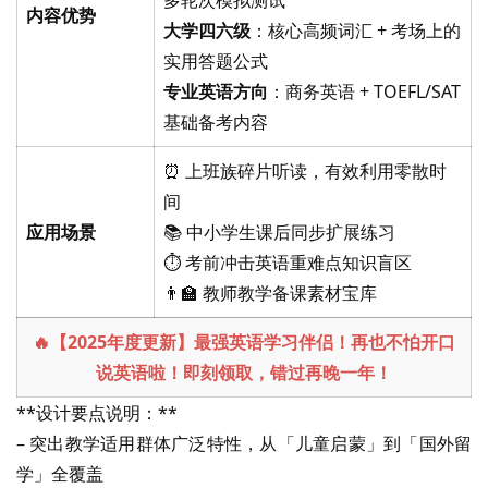
多轮次模拟测试
内容优势
大学四六级
：核心高频词汇 + 考场上的
实用答题公式
专业英语方向
：商务英语 + TOEFL/SAT
基础备考内容
⏰ 上班族碎片听读，有效利用零散时
间
应用场景
📚 中小学生课后同步扩展练习
⏱️ 考前冲击英语重难点知识盲区
👨‍🏫 教师教学备课素材宝库
🔥【2025年度更新】最强英语学习伴侣！再也不怕开口
说英语啦！即刻领取，错过再晚一年！
**设计要点说明：**
– 突出教学适用群体广泛特性，从「儿童启蒙」到「国外留
学」全覆盖