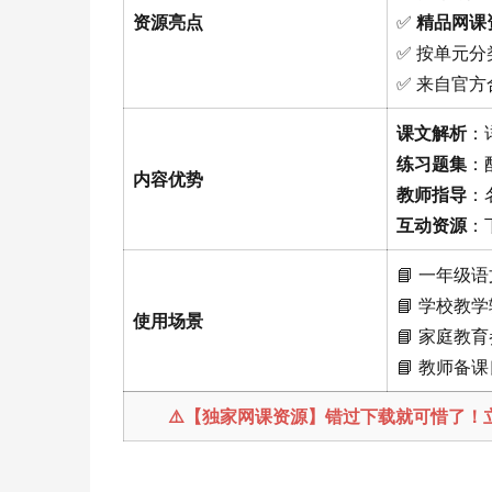
资源亮点
✅
精品网课
✅ 按单元
✅ 来自官
课文解析
：
练习题集
：
内容优势
教师指导
：
互动资源
：
📘 一年
📘 学校教
使用场景
📘 家庭
📘 教师备
⚠️【独家网课资源】错过下载就可惜了