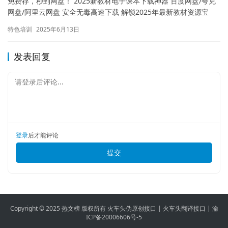
免费存，秒到网盘！ 2025新教材电子课本下载神器 百度网盘/夸克
网盘/阿里云网盘 安全无毒高速下载 解锁2025年最新教材资源宝
库！一站式获取全学科新教材电子课本，涵盖小学到大学…
特色培训
2025年6月13日
发表回复
请登录后评论...
登录
后才能评论
提交
Copyright © 2025 热文榜 版权所有
火车头伪原创接口
|
火车头翻译接口
|
渝
ICP备20006606号-5