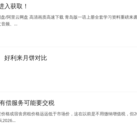
进入获取！
网盘/阿里云网盘 高清画质高速下载 青岛版一语上册全套学习资料重磅来
文音频、…
、好利来月饼对比
等有偿服务可能要交税
格或宿舍房租价格远远低于市场价，这在以前是不用缴纳增值税，但20
026…