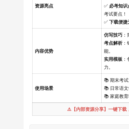
资源亮点
✅
必考知识
考试要点！
✅
下载便捷
仿写技巧
：
考点解析
：
内容优势
能。
实用模板
：
力。
📚 期末
使用场景
📚 日常
📚 家庭
⚠️【内部资源分享】一键下